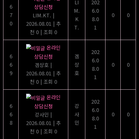
LI
202
1577-9251
6
상담신청
카카오채널
M.
6.0
7
0
0
LIM.KT.
|
K
8.0
0
2026.08.01
|
추
T.
1
콘
천 0
|
조회 0
텐
Mai
온라인
츠
202
Men
6
겜
상담신청
로
6.0
6
상
0
0
겜상호
|
건
8.0
9
호
2026.08.01
|
추
너
1
자유게시판
천 0
|
조회 0
뛰
홈
자유게시판
기
온라인
202
6
강
상담신청
6.0
6
사
0
0
강사민
|
8.0
8
민
2026.08.01
|
추
1
천 0
|
조회 0