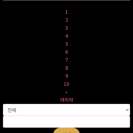
1
2
3
4
5
이용약관
6
개인정보처리방침
7
8
9
10
»
마지막
홍연남북결혼
회사명: 홍연남북결혼 대표자: 박준희 사업자등록번호: 341-28-01490
국내결혼중개업신고번호: 경기-안산-국내-22-0002호
주소: 15352 경기 안산시 단원구 화랑로 402 (고잔동, 신원빌딩) 신원프라자