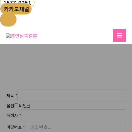
1577-9251
카카오채널
콘
텐
Mai
츠
Men
로
건
너
자유게시판
뛰
홈
자유게시판
기
제목
*
옵션
비밀글
작성자
*
비밀번호
*