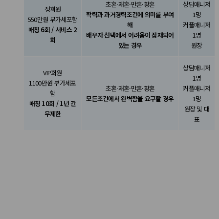
초혼·재혼·만혼·황혼
상담매니저
정회원
학력과 과거경력조건에 의미를 부여
1명
550만원 부가세포함
해
커플매니저
매칭 6회 / 서비스 2
배우자 선택에서 어려움이 잠재되어
1명
회
있는 경우
원장
상담매니저
VIP회원
1명
1100만원 부가세포
초혼·재혼·만혼·황혼
커플매니저
함
모든조건에서 완벽함을 요구할 경우
1명
매칭 10회 / 1년 간
원장 및 대
무제한
표