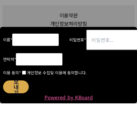
이용약관
개인정보처리방침
이름
*
비밀번호
*
홍연남북결혼
회사명: 홍연남북결혼 대표자: 박준희 사업자등록번호: 341-28-01490
연락처
*
국내결혼중개업신고번호: 경기-안산-국내-22-0002호
이용 동의
*
개인정보 수집및 이용에 동의합니다.
주소: 15352 경기 안산시 단원구 화랑로 402 (고잔동, 신원빌딩) 신원프
보
라자 7층703B호
내
전화: 1577-9251 휴대폰: 010-4446-8312 팩스: 031-485-5097 이메
기
일: cjstk08z@naver.com
Powered by KBoard
Copyright © 2026 홍연남북결혼. All rights reserved. Created by
Yescall.com