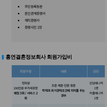
주민등록등본
혼인관계증명서
재직증명서
증명사진 1장
홍연결혼정보회사 회원가입비
회원구분
내용
담당
정회원
상담매니저
초혼·재혼·만혼·황혼
330만원 부가세포함
1명
학력과 과거경력조건에 의미를 두는
매칭 3회 / 서비스 2
커플매니저
경우
회
1명